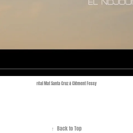
réal Mat Santa Cruz & Clément Fessy
↑
Back to Top