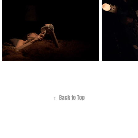
↑
Back to Top